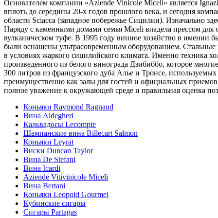
Основателем компании «Aziende Vinicole Miceli» является Igna
вплоть до середины 20-х годов прошлого века, и сегодня компа
области Sciacca (западное побережье Сицилии). Изначально зде
Наряду с каменными домами семья Miceli владела прессом для
вулканическом туфе. В 1995 году винное хозяйство в имении 
были оснащены ультрасовременным оборудованием. Стальные 
в условиях жаркого сицилийского климата. Именно техника х
произведенного из белого винограда Дзибиббо, которое многи
300 литров из французского дуба Алье и Тронсе, используемы
преимущественно как залы для гостей и официальных приемов.
полное уважение к окружающей среде и правильная оценка пот
Коньяки Raymond Ragnaud
Вина Aldegheri
Кальвадосы Lecompte
Шампанские вина Billecart Salmon
Коньяки Leyrat
Виски Duncan Taylor
Вина De Stefani
Вина Icardi
Aziende Vitivinicole Miceli
Вина Bertani
Коньяки Leopold Gourmel
Кубинские сигары
Сигары Partagas