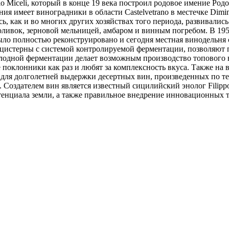
zio Miceli, который в конце 19 века построил родовое имение Р
ния имеет виноградники в области Castelvetrano в местечке Dim
сь, как и во многих других хозяйствах того периода, развивалис
 оливок, зерновой мельницей, амбаром и винным погребом. В 19
было полностью реконструировано и сегодня местная винодельня
цистерны с системой контролируемой ферментации, позволяют 
олодной ферментации делает возможным производство топового
е поклонники как раз и любят за комплексность вкуса. Также н
х для долголетней выдержки десертных вин, произведенных по т
 Создателем вин является известный сицилийский энолог Filip
енциала земли, а также правильное внедрение инновационных т