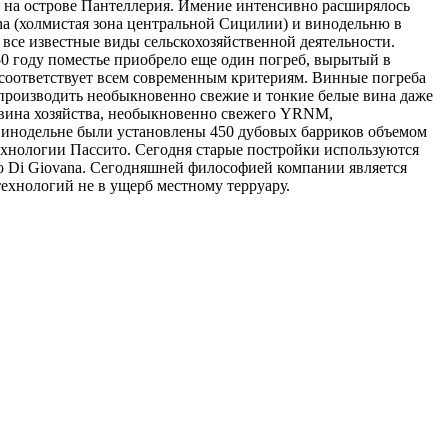
одо на острове Пантеллерия. Имение интенсивно расширялось
ina (холмистая зона центральной Сицилии) и винодельню в
ь все известные виды сельскохозяйственной деятельности.
50 году поместье приобрело еще один погреб, вырытый в
 соответствует всем современным критериям. Винные погреба
производить необыкновенно свежие и тонкие белые вина даже
 вина хозяйства, необыкновенно свежего YRNM,
а винодельне были установлены 450 дубовых барриков объемом
ехнологии Пассито. Сегодня старые постройки используются
po Di Giovana. Сегодняшней философией компании является
ехнологий не в ущерб местному терруару.