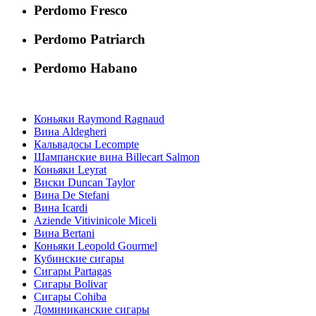
Perdomo Fresco
Perdomo Patriarch
Perdomo Habano
Коньяки Raymond Ragnaud
Вина Aldegheri
Кальвадосы Lecompte
Шампанские вина Billecart Salmon
Коньяки Leyrat
Виски Duncan Taylor
Вина De Stefani
Вина Icardi
Aziende Vitivinicole Miceli
Вина Bertani
Коньяки Leopold Gourmel
Кубинские сигары
Сигары Partagas
Сигары Bolivar
Сигары Cohiba
Доминиканские сигары