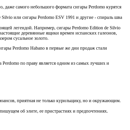
го, даже самого небольшого формата сигары Perdomo курятся
e Silvio или сигары Perdomo ESV 1991 и другие - спираль шва
ящей легендой. Например, сигары Perdomo Edition de Silvio
 настоящие деревянные ящики времен испанских галеонов,
азером сусальное золото.
сигары Perdomo Habano в первые же дни продаж стали
a Perdomo по праву является одним из самых лучших и
нюансов, приятная не только курильщику, но и окружающим.
пишущем об элите, ее пристрастиях и предпочтениях.