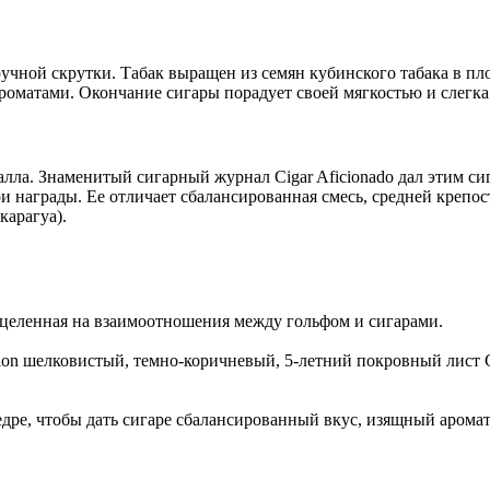
а ручной скрутки. Табак выращен из семян кубинского табака в 
роматами. Окончание сигары порадует своей мягкостью и слегк
балла. Знаменитый сигарный журнал Cigar Aficionado дал этим си
и награды. Ее отличает сбалансированная смесь, средней креп
карагуа).
нацеленная на взаимоотношения между гольфом и сигарами.
dition шелковистый, темно-коричневый, 5-летний покровный лис
дре, чтобы дать сигаре сбалансированный вкус, изящный аромат