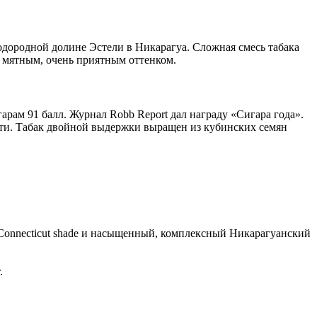
плодородной долине Эстели в Никарагуа. Сложная смесь табака
а мятным, очень приятным оттенком.
гарам 91 балл. Журнал Robb Report дал награду «Сигара года».
ости. Табак двойной выдержки выращен из кубинских семян
т Connecticut shade и насыщенный, комплексный Никарагуанский
.