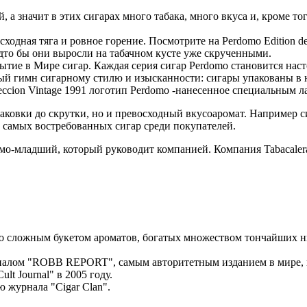
 а значит в этих сигарах много табака, много вкуса и, кроме то
сходная тяга и ровное горение. Посмотрите на Perdomo Edition d
удто бы они выросли на табачном кусте уже скрученными.
тие в Мире сигар. Каждая серия сигар Perdomo становится насто
ный гимн сигарному стилю и изысканности: сигары упакованы в
leccion Vintage 1991 логотип Perdomo -нанесенное специальным л
упаковки до скрутки, но и превосходный вкусоаромат. Например 
 самых востребованных сигар среди покупателей.
омо-младший, который руководит компанией. Компания Tabacaler
м, со сложным букетом ароматов, богатых множеством тончайших 
урналом "ROBB REPORT", самым авторитетным изданием в мире, 
t Journal" в 2005 году.
ю журнала "Cigar Clan".